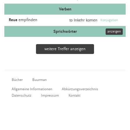
Verben
Reue
empfinden
to
Inkehr
komen
Konjugation
Sprichwörter
anzeigen
weitere Treffer anzeigen
Bücher
Buurman
Allgemeine Informationen
Abkürzungsverzeichnis
Datenschutz
Impressum
Kontakt