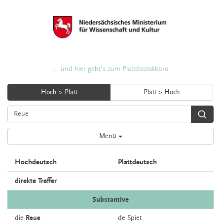
... und hier geht's zum Plattdüütskbüro
Hoch > Platt
Platt > Hoch
Menü
Hochdeutsch
Plattdeutsch
direkte Treffer
Substantive
die
Reue
de
Spiet