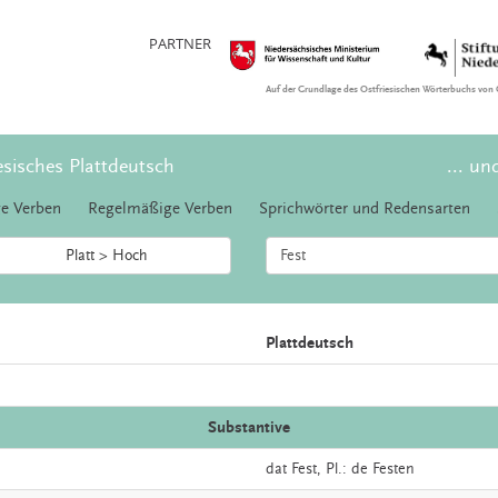
PARTNER
Auf der Grundlage des Ostfriesischen Wörterbuchs von 
esisches Plattdeutsch
... un
e Verben
Regelmäßige Verben
Sprichwörter und Redensarten
Platt > Hoch
Plattdeutsch
Substantive
dat
Fest
, Pl.: de Festen