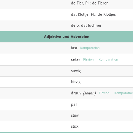
de
Fier
, Pl.: de Fieren
dat
Klottje
, Pl.: de Klottjes
de o. dat
Juchhei
Adjektive und Adverbien
fast
Komparation
seker
Flexion
Komparation
stevig
kievig
druuv
(selten)
Flexion
Komparatio
pall
stiev
stick