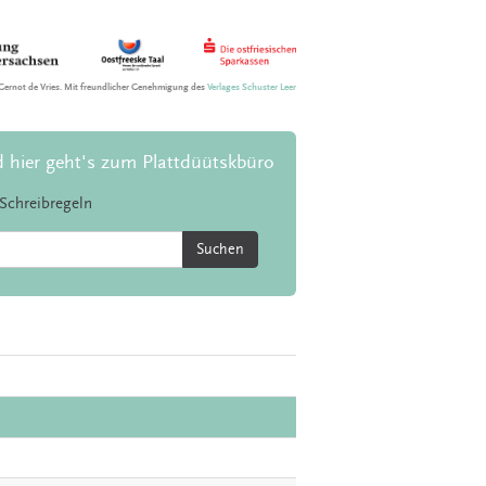
Gernot de Vries. Mit freundlicher Genehmigung des
Verlages Schuster Leer
d hier geht's zum Plattdüütskbüro
Schreibregeln
Suchen