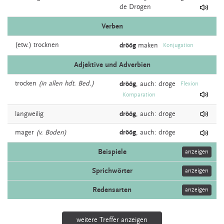
de Drögen
Verben
(etw.)
trocknen
dröög
maken
Konjugation
Adjektive und Adverbien
trocken
(in allen hdt. Bed.)
dröög
,
auch:
dröge
Flexion
Komparation
langweilig
dröög
,
auch:
dröge
mager
(v. Boden)
dröög
,
auch:
dröge
Beispiele
anzeigen
Sprichwörter
anzeigen
Redensarten
anzeigen
weitere Treffer anzeigen