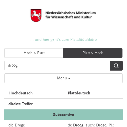
... und hier geht's zum Plattdüütskbüro
Hoch > Platt
Platt > Hoch
Menü
Hochdeutsch
Plattdeutsch
direkte Treffer
Substantive
die
Droge
de
Dröög
,
auch:
Dröge
, Pl.: