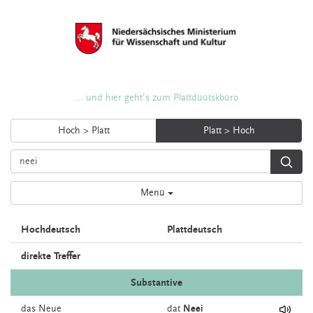
... und hier geht's zum Plattdüütskbüro
Hoch > Platt
Platt > Hoch
Menü
Hochdeutsch
Plattdeutsch
direkte Treffer
Substantive
das
Neue
dat
Neei