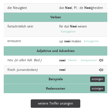
die
Neuigkeit
dat
Neei
, Pl.: de
Neei
gheiden
Verben
fortschrittlich
sein
för dat
Neei
wesen
Konjugation
erneuern
up
neei
maken
Konjugation
Adjektive und Adverbien
neu
(in allen hdt. Bed.)
neei
Flexion
Komparation
frisch
(unverdorben)
neei
Beispiele
anzeigen
Redensarten
anzeigen
weitere Treffer anzeigen