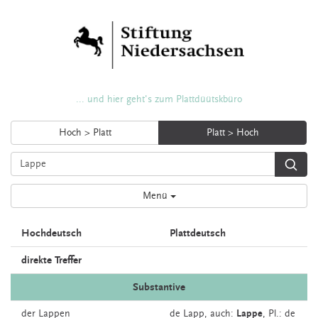
... und hier geht's zum Plattdüütskbüro
Hoch > Platt
Platt > Hoch
Menü
Hochdeutsch
Plattdeutsch
direkte Treffer
Substantive
der
Lappen
de
Lapp,
auch:
Lappe
, Pl.: de