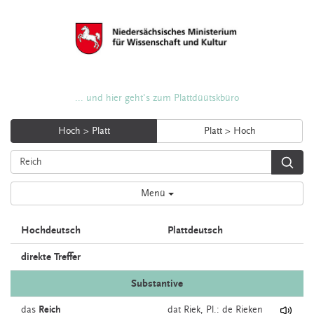
... und hier geht's zum Plattdüütskbüro
Hoch > Platt
Platt > Hoch
Menü
Hochdeutsch
Plattdeutsch
direkte Treffer
Substantive
das
Reich
dat
Riek
, Pl.: de Rieken