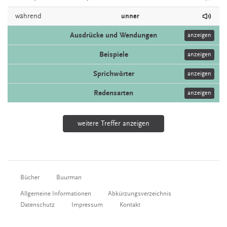
während
unner
Ausdrücke und Wendungen
anzeigen
Beispiele
anzeigen
Sprichwörter
anzeigen
Redensarten
anzeigen
weitere Treffer anzeigen
Bücher
Buurman
Allgemeine Informationen
Abkürzungsverzeichnis
Datenschutz
Impressum
Kontakt