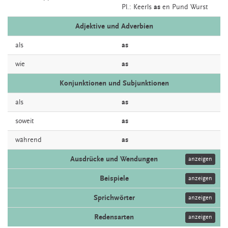
Pl.: Keerls
as
en Pund Wurst
Adjektive und Adverbien
als
as
wie
as
Konjunktionen und Subjunktionen
als
as
soweit
as
während
as
Ausdrücke und Wendungen
anzeigen
Beispiele
anzeigen
Sprichwörter
anzeigen
Redensarten
anzeigen