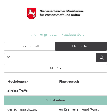
... und hier geht's zum Plattdüütskbüro
Hoch > Platt
Platt > Hoch
Menü
Hochdeutsch
Plattdeutsch
direkte Treffer
Substantive
der
Schlappschwanz
en
Keerl
as
en Pund Wurst,